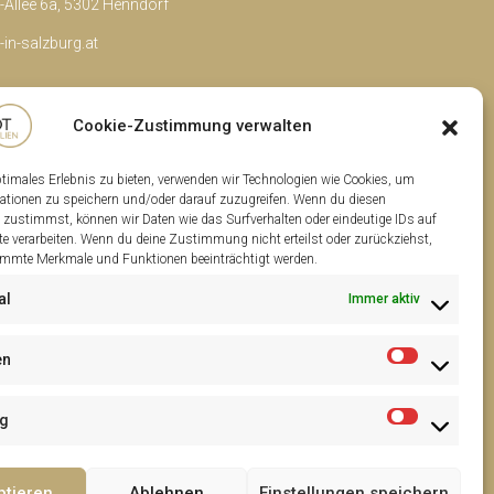
Allee 6a, 5302 Henndorf
in-salzburg.at
Cookie-Zustimmung verwalten
ptimales Erlebnis zu bieten, verwenden wir Technologien wie Cookies, um
ationen zu speichern und/oder darauf zuzugreifen. Wenn du diesen
 zustimmst, können wir Daten wie das Surfverhalten oder eindeutige IDs auf
te verarbeiten. Wenn du deine Zustimmung nicht erteilst oder zurückziehst,
mmte Merkmale und Funktionen beeinträchtigt werden.
al
Immer aktiv
en
ng
ptieren
Ablehnen
Einstellungen speichern