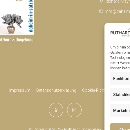
Richard-Mayr-
info@daheim-
Um dir ein o
Geräteinform
Technologien
dieser Websi
können besti
Funktion
Impressum
Datenschutzerklärung
Cookie-Richtlinie (EU)
Statistik
Marketi
Akze
© Copyright 2025 - Ruthardt Immobilien