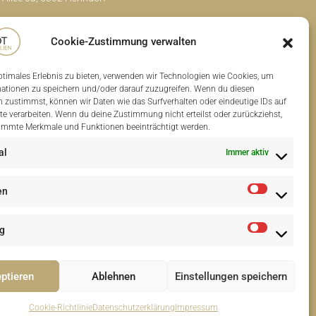
in-salzburg.at
Cookie-Zustimmung verwalten
ptimales Erlebnis zu bieten, verwenden wir Technologien wie Cookies, um
ationen zu speichern und/oder darauf zuzugreifen. Wenn du diesen
 zustimmst, können wir Daten wie das Surfverhalten oder eindeutige IDs auf
te verarbeiten. Wenn du deine Zustimmung nicht erteilst oder zurückziehst,
immte Merkmale und Funktionen beeinträchtigt werden.
al
Immer aktiv
en
g
ptieren
Ablehnen
Einstellungen speichern
Cookie-Richtlinie
Datenschutzerklärung
Impressum