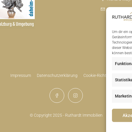
info@daheim-
Um dir ein o
Geräteinform
Technologien
dieser Websi
können best
Funktion
Impressum
Datenschutzerklärung
Cookie-Richtlinie (EU)
Statistik
Marketin
Akze
© Copyright 2025 - Ruthardt Immobilien