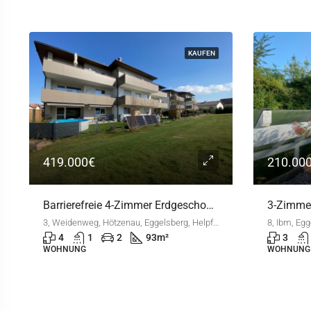
VERKAUFT
210.000€
399.00
3-Zimmer-Wohnung in Ibm
8, Ibm, Eggelsberg, Bezirk Braunau, Oberösterreich, 5142, Österreich
3
1
2
80
m²
3
WOHNUNG
MEHRFAMI