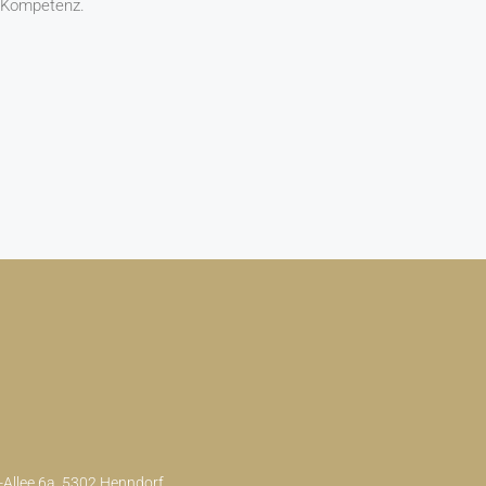
d Kompetenz.
Allee 6a, 5302 Henndorf