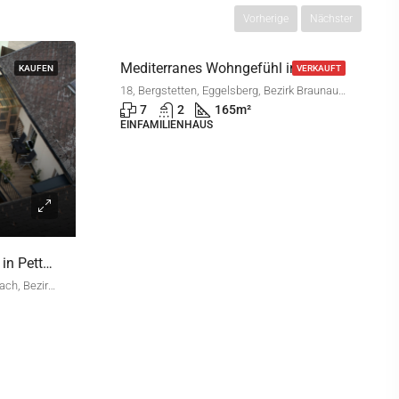
Vorherige
Nächster
Mediterranes Wohngefühl in Bergstetten
VERKAUFT
RESERVIERT
18, Bergstetten, Eggelsberg, Bezirk Braunau, Oberösterreich, 5142, Österreich
1.200.000€
Wohnhaus in ruhiger Lage mit Zukunftspotential
30, Astätt, Lochen am See, Bezirk Braunau, 5221, Österreich
12
7
450
m²
MEHRFAMILIENHAUS