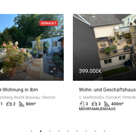
550.000€
KAUFEN
7
2
165
m²
EINFAMILIENHAUS
0€
Wohn- und Geschäftshaus in Pettenbach
2, Marktstraße, Dürndorf, Pettenbach, Bezirk Kirchdorf, Oberösterreich, 4643, Österreich
3
400
m²
LIENHAUS