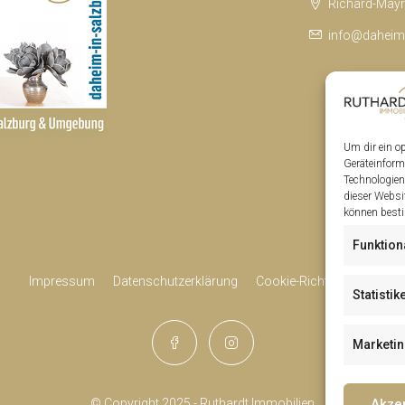
Richard-Mayr-
info@daheim-
Um dir ein o
Geräteinform
Technologien
dieser Websi
können besti
Funktion
Impressum
Datenschutzerklärung
Cookie-Richtlinie (EU)
Statistik
Marketi
Akze
© Copyright 2025 - Ruthardt Immobilien