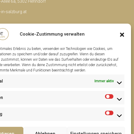
Allee 6a, 5302 Henndorf
in-salzburg.at
Cookie-Zustimmung verwalten
ptimales Erlebnis zu bieten, verwenden wir Technologien wie Cookies, um
ationen zu speichern und/oder darauf zuzugreifen. Wenn du diesen
 zustimmst, können wir Daten wie das Surfverhalten oder eindeutige IDs auf
te verarbeiten. Wenn du deine Zustimmung nicht erteilst oder zurückziehst,
mmte Merkmale und Funktionen beeinträchtigt werden.
al
Immer aktiv
en
ng
ptieren
Ablehnen
Einstellungen speichern